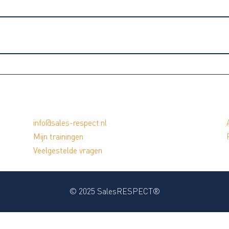
0% VOLTOOID
0/0 stappen
info@sales-respect.nl
Mijn trainingen
Veelgestelde vragen
© 2025 SalesRESPECT®