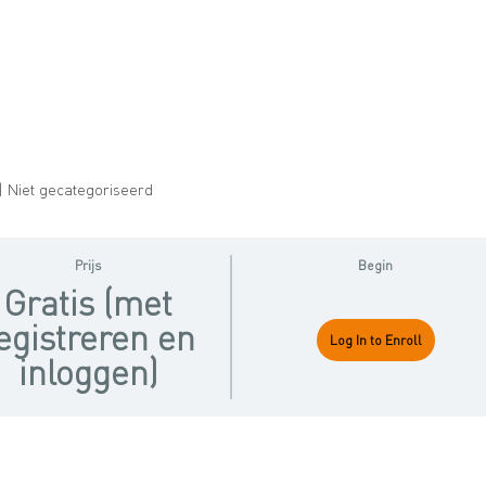
| Niet gecategoriseerd
Prijs
Begin
Gratis (met
egistreren en
Log In to Enroll
inloggen)