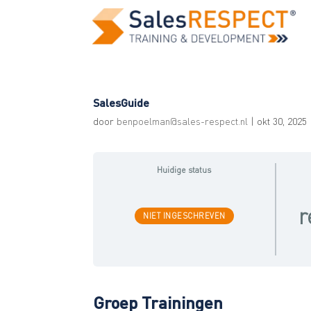
SalesGuide
door
benpoelman@sales-respect.nl
|
okt 30, 2025
Huidige status
r
NIET INGESCHREVEN
Groep Trainingen