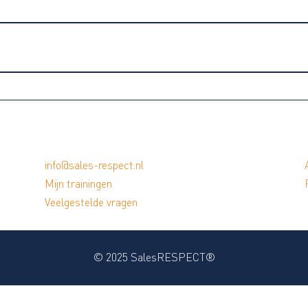
0% VOLTOOID
0/0 stappen
info@sales-respect.nl
Mijn trainingen
Veelgestelde vragen
© 2025 SalesRESPECT®