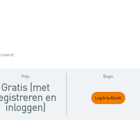
riseerd
Prijs
Begin
Gratis (met
egistreren en
Log In to Enroll
inloggen)