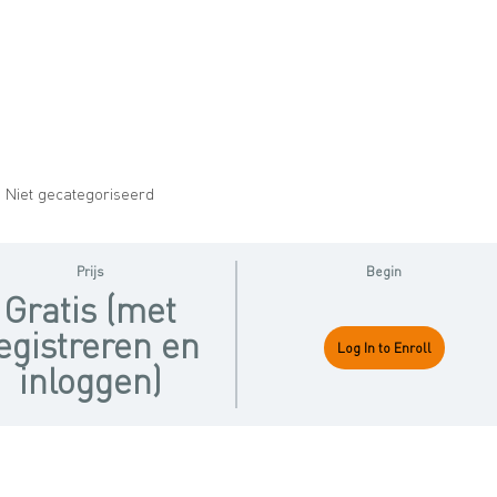
 Niet gecategoriseerd
Prijs
Begin
Gratis (met
egistreren en
Log In to Enroll
inloggen)