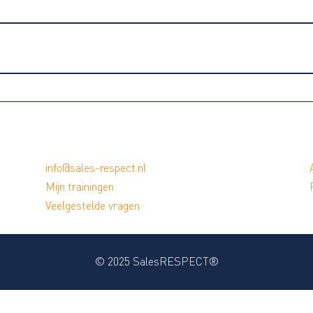
0% VOLTOOID
0/0 stappen
info@sales-respect.nl
Mijn trainingen
Veelgestelde vragen
© 2025 SalesRESPECT®